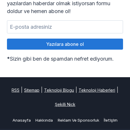
yazılardan haberdar olmak istiyorsan formu
doldur ve hemen abone ol!
*
Sizin gibi ben de spamdan nefret ediyorum.
|
|
|
|
RSS
Sitemap
Teknoloji Blogu
Teknoloji Haberleri
Şekilli Nick
Anasayfa
Hakkında
Reklam Ve Sponsorluk
İletişim