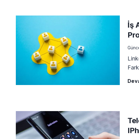
İş 
Pro
Günc
Link
Fark
Dev
Tel
IP