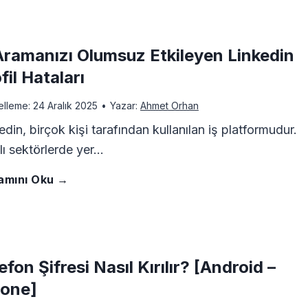
a
n
e
j
e
y
ü
’
Aramanızı Olumsuz Etkileyen Linkedin
i
S
k
ş
fil Hataları
d
d
a
w
elleme:
24 Aralık 2025
•
Yazar:
Ahmet Orhan
t
e
e
n
edin, birçok kişi tarafından kullanılan iş platformudur.
i
ü
lı sektörlerde yer…
v
n
a
k
r
İ
amını Oku →
e
F
l
N
m
ş
Ş
a
T
e
e
A
e
y
e
efon Şifresi Nasıl Kırılır? [Android –
d
i
r
hone]
h
d
l