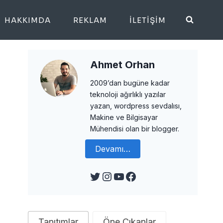
HAKKIMDA
REKLAM
İLETIŞIM
Ahmet Orhan
2009’dan bugüne kadar
teknoloji ağırlıklı yazılar
yazan, wordpress sevdalısı,
Makine ve Bilgisayar
Mühendisi olan bir blogger.
Devamı…
Twitter
Instagram
YouTube
Facebook
Tanıtımlar
Öne Çıkanlar