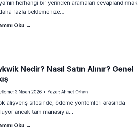
ı
a’nın herhangi bir yerinden aramaları cevaplandırmak
d
d
 daha fazla beklemenize…
g
a
e
T
amını Oku →
ö
,
T
e
r
T
e
l
s
kwik Nedir? Nasıl Satın Alınır? Genel
ü
k
n
kış
e
r
n
u
elleme:
3 Nisan 2026
•
Yazar:
Ahmet Orhan
l
k
o
ok alışveriş sitesinde, ödeme yöntemleri arasında
m
d
lüyor ancak tam manasıyla…
i
l
i
P
amını Oku →
ö
y
o
l