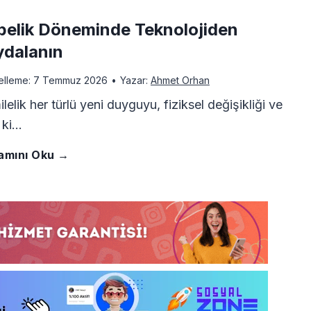
t
belik Döneminde Teknolojiden
ı
ydalanın
n
elleme:
7 Temmuz 2026
•
Yazar:
Ahmet Orhan
lelik her türlü yeni duyguyu, fiziksel değişikliği ve
F
i ki…
i
G
amını Oku →
y
e
a
b
t
e
l
l