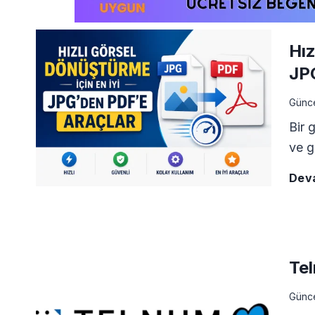
Hız
JP
Günc
Bir 
ve g
Dev
Tel
Günc