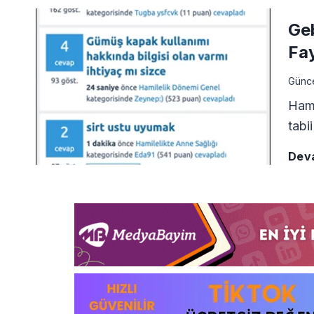
Ge
Fa
Günc
Hami
tabi
Dev