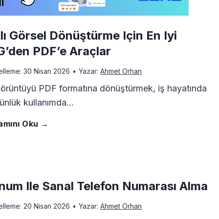
a
i
r
lı Görsel Dönüştürme Için En Iyi
k
G’den PDF’e Araçlar
ı
D
elleme:
30 Nisan 2026
•
Yazar:
Ahmet Orhan
:
ö
görüntüyü PDF formatına dönüştürmek, iş hayatında
ünlük kullanımda…
D
n
H
amını Oku →
ü
e
ı
n
m
z
y
i
num Ile Sanal Telefon Numarası Alma
l
a
elleme:
20 Nisan 2026
•
Yazar:
Ahmet Orhan
n