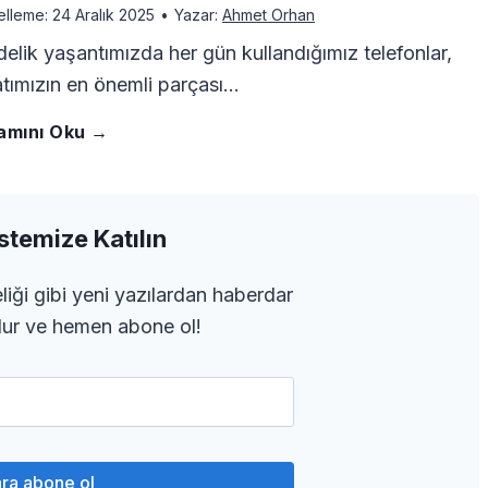
i
ç
a
elleme:
24 Aralık 2025
•
Yazar:
Ahmet Orhan
i
a
e
elik yaşantımızda her gün kullandığımız telefonlar,
r
i
m
r
tımızın en önemli parçası…
l
f
?
n
a
T
amını Oku →
l
a
o
N
e
n
e
e
n
n
a
n
ı
stemize Katılın
l
r
ı
N
s
i
z
liği gibi yeni yazılardan haberdar
e
e
n
u
dur ve hemen abone ol!
ı
y
ı
f
G
m
l
i
O
o
ö
a
S
J
l
n
r
r