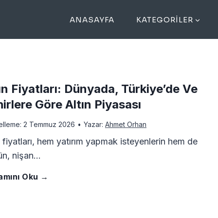
ANASAYFA
KATEGORILER
ın Fiyatları: Dünyada, Türkiye’de Ve
irlere Göre Altın Piyasası
elleme:
2 Temmuz 2026
•
Yazar:
Ahmet Orhan
n fiyatları, hem yatırım yapmak isteyenlerin hem de
ün, nişan…
A
amını Oku →
l