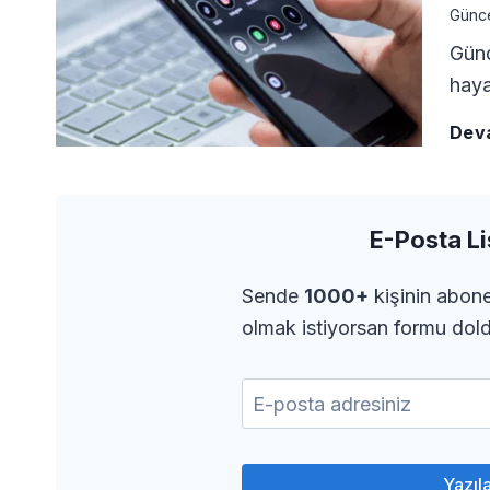
Günc
Günd
haya
Dev
E-Posta Li
Sende
1000+
kişinin abone
olmak istiyorsan formu dol