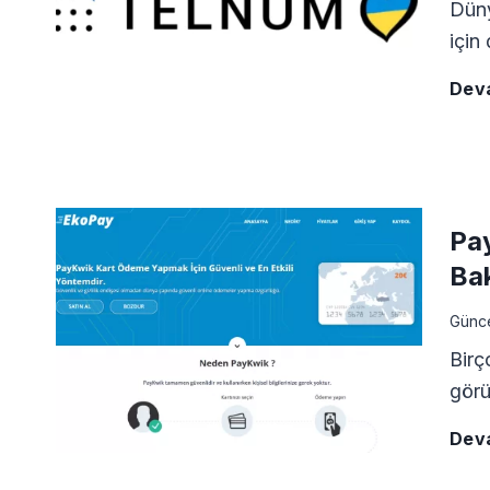
Düny
için
Dev
Pay
Ba
Günc
Birç
görü
Dev