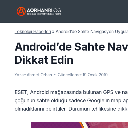
Skip
to
content
Teknoloji Haberleri
»
Android’de Sahte Navigasyon Uygula
Android’de Sahte Na
Dikkat Edin
Yazar:
Ahmet Orhan
Güncelleme:
19 Ocak 2019
ESET, Android mağazasında bulunan GPS ve navi
çoğunun sahte olduğu sadece Google’ın map apisin
olmadıklarını belirttiler. Durumun tehlikesine d