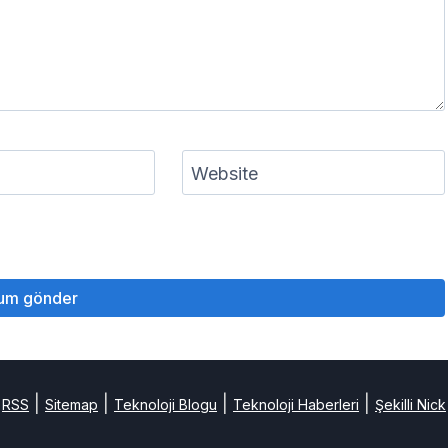
Website
|
|
|
|
RSS
Sitemap
Teknoloji Blogu
Teknoloji Haberleri
Şekilli Nick