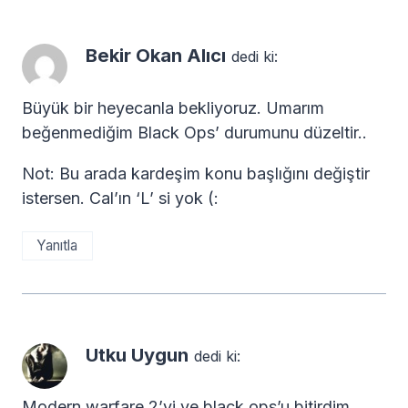
Bekir Okan Alıcı
dedi ki:
Büyük bir heyecanla bekliyoruz. Umarım
beğenmediğim Black Ops’ durumunu düzeltir..
Not: Bu arada kardeşim konu başlığını değiştir
istersen. Cal’ın ‘L’ si yok (:
Yanıtla
Utku Uygun
dedi ki:
Modern warfare 2’yi ve black ops’u bitirdim,