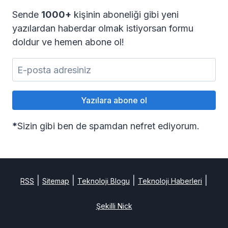
Sende
1000+
kişinin aboneliği gibi yeni
yazılardan haberdar olmak istiyorsan formu
doldur ve hemen abone ol!
*
Sizin gibi ben de spamdan nefret ediyorum.
|
|
|
|
RSS
Sitemap
Teknoloji Blogu
Teknoloji Haberleri
Şekilli Nick