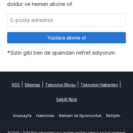
doldur ve hemen abone ol!
*
Sizin gibi ben de spamdan nefret ediyorum.
|
|
|
|
RSS
Sitemap
Teknoloji Blogu
Teknoloji Haberleri
Şekilli Nick
Anasayfa
Hakkında
Reklam Ve Sponsorluk
İletişim
© 2009 - 2026 Blog içerisindeki yazı ve diğer içerikleri sitemizi kaynak göstererek