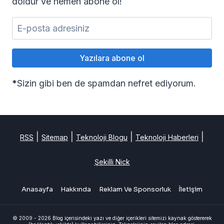
doldur ve hemen abone ol!
*
Sizin gibi ben de spamdan nefret ediyorum.
|
|
|
|
RSS
Sitemap
Teknoloji Blogu
Teknoloji Haberleri
Şekilli Nick
Anasayfa
Hakkında
Reklam Ve Sponsorluk
İletişim
© 2009 - 2026 Blog içerisindeki yazı ve diğer içerikleri sitemizi kaynak göstererek