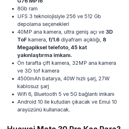
G76 MP16
8Gb ram
UFS 3 teknolojisiyle 256 ve 512 Gb
depolama seçenekleri
40MP ana kamera, ultra geniş açı ve
3D
ToF
kamera,
f/1.6
diyafram açıklığı,
8
Megapiksel telefoto, 45 kat
yakınlaştırma imkanı.
Ön tarafta çift kamera, 32MP ana kamera
ve 3D tof kamera
4500mAh batarya, 40W hızlı şarj, 27W
kablosuz şarj
Wifi 6, Bluetooth 5 ve 5G bağlantı imkanı
Android 10 ile kutudan çıkacak ve Emui 10
arayüzünü kullanacak.