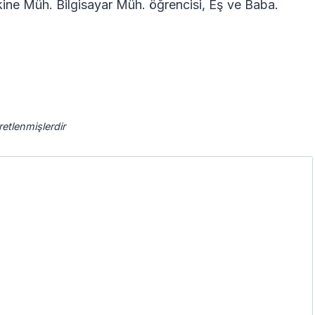
ne Müh. Bilgisayar Müh. öğrencisi, Eş ve Baba.
aretlenmişlerdir