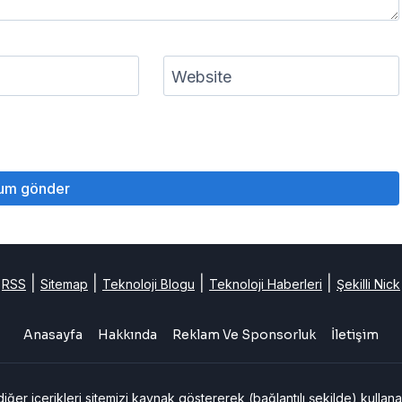
Website
|
|
|
|
RSS
Sitemap
Teknoloji Blogu
Teknoloji Haberleri
Şekilli Nick
Anasayfa
Hakkında
Reklam Ve Sponsorluk
İletişim
er içerikleri sitemizi kaynak göstererek (bağlantılı şekilde) kullanab