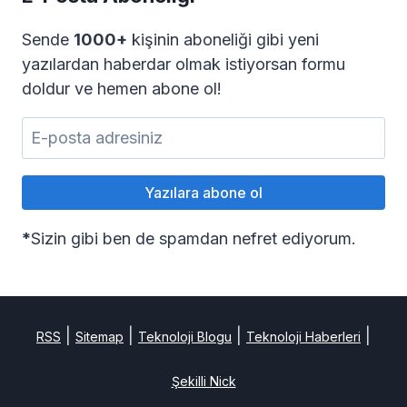
Sende
1000+
kişinin aboneliği gibi yeni
yazılardan haberdar olmak istiyorsan formu
doldur ve hemen abone ol!
*
Sizin gibi ben de spamdan nefret ediyorum.
|
|
|
|
RSS
Sitemap
Teknoloji Blogu
Teknoloji Haberleri
Şekilli Nick