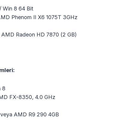
/ Win 8 64 Bit
a AMD Phenom II X6 1075T 3GHz
ya AMD Radeon HD 7870 (2 GB)
mleri:
n 8
 AMD FX-8350, 4.0 GHz
B veya AMD R9 290 4GB