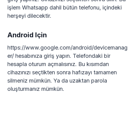
işlem Whatsapp dahil bütün telefonu, içindeki
herşeyi dilecektir.
Android Için
https://www.google.com/android/devicemanag
er/ hesabınıza giriş yapın. Telefondaki bir
hesapla oturum açmalısınız. Bu kısımdan
cihazınızı seçtikten sonra hafızayı tamamen
silmeniz mümkün. Ya da uzaktan parola
oluşturmanız mümkün.