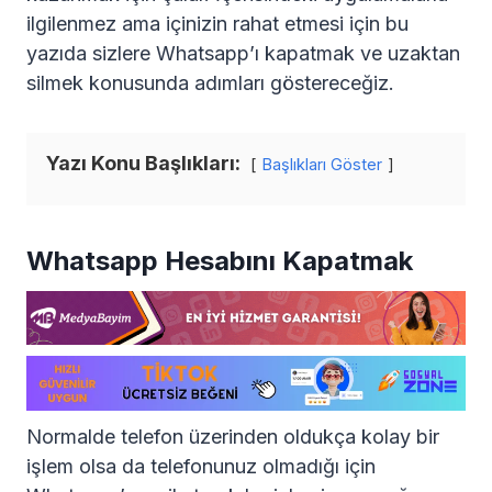
ilgilenmez ama içinizin rahat etmesi için bu
yazıda sizlere Whatsapp’ı kapatmak ve uzaktan
silmek konusunda adımları göstereceğiz.
Yazı Konu Başlıkları:
Başlıkları Göster
Whatsapp Hesabını Kapatmak
Normalde telefon üzerinden oldukça kolay bir
işlem olsa da telefonunuz olmadığı için