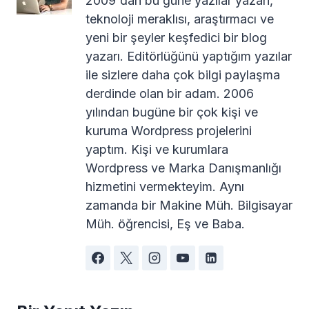
2009'dan bu güne yazılar yazan,
teknoloji meraklısı, araştırmacı ve
yeni bir şeyler keşfedici bir blog
yazarı. Editörlüğünü yaptığım yazılar
ile sizlere daha çok bilgi paylaşma
derdinde olan bir adam. 2006
yılından bugüne bir çok kişi ve
kuruma Wordpress projelerini
yaptım. Kişi ve kurumlara
Wordpress ve Marka Danışmanlığı
hizmetini vermekteyim. Aynı
zamanda bir Makine Müh. Bilgisayar
Müh. öğrencisi, Eş ve Baba.