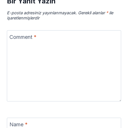
Bir Yanıt Yazın
E-posta adresiniz yayınlanmayacak.
Gerekli alanlar
*
ile
işaretlenmişlerdir
Comment
*
Name
*