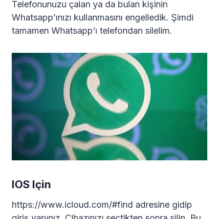
Telefonunuzu çalan ya da bulan kişinin
Whatsapp’ınızı kullanmasını engelledik. Şimdi
tamamen Whatsapp’ı telefondan silelim.
IOS Için
https://www.icloud.com/#find adresine gidip
giriş yapınız. Cihazınızı seçtikten sonra silin. Bu