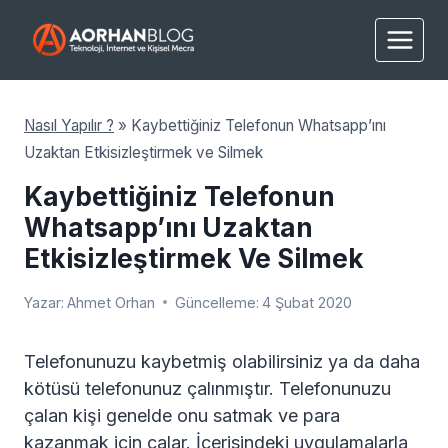
Skip
to
content
Nasıl Yapılır ?
»
Kaybettiğiniz Telefonun Whatsapp’ını
Uzaktan Etkisizleştirmek ve Silmek
Kaybettiğiniz Telefonun
Whatsapp’ını Uzaktan
Etkisizleştirmek Ve Silmek
Yazar:
Ahmet Orhan
Güncelleme:
4 Şubat 2020
Telefonunuzu kaybetmiş olabilirsiniz ya da daha
kötüsü telefonunuz çalınmıştır. Telefonunuzu
çalan kişi genelde onu satmak ve para
kazanmak için çalar. İçerisindeki uygulamalarla