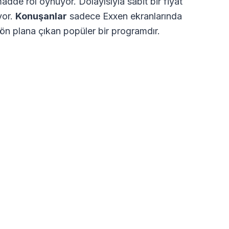
dde rol oynuyor. Dolayısıyla sabit bir fiyat
yor.
Konuşanlar
sadece Exxen ekranlarında
ön plana çıkan popüler bir programdır.