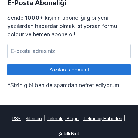
E-Posta Aboneliği
Sende
1000+
kişinin aboneliği gibi yeni
yazılardan haberdar olmak istiyorsan formu
doldur ve hemen abone ol!
*
Sizin gibi ben de spamdan nefret ediyorum.
|
|
|
|
RSS
Sitemap
Teknoloji Blogu
Teknoloji Haberleri
Şekilli Nick