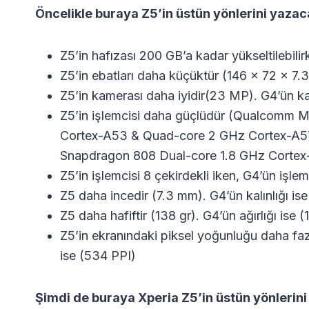
Öncelikle buraya Z5’in üstün yönlerini yazac
Z5’in hafızası 200 GB’a kadar yükseltilebilir
Z5’in ebatları daha küçüktür (146 x 72 x 7.3
Z5’in kamerası daha iyidir(23 MP). G4’ün k
Z5’in işlemcisi daha güçlüdür (Qualcomm
Cortex-A53 & Quad-core 2 GHz Cortex-A5
Snapdragon 808 Dual-core 1.8 GHz Cortex
Z5’in işlemcisi 8 çekirdekli iken, G4’ün işlemc
Z5 daha incedir (7.3 mm). G4’ün kalınlığı is
Z5 daha hafiftir (138 gr). G4’ün ağırlığı ise (
Z5’in ekranındaki piksel yoğunluğu daha faz
ise (534 PPI)
Şimdi de buraya Xperia Z5’in üstün yönlerini