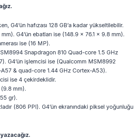
ağız.
ken, G4’ün hafızası 128 GB’a kadar yükseltilebilir.
 mm). G4’ün ebatları ise (148.9 x 76.1 x 9.8 mm).
amerası ise (16 MP).
 MSM8994 Snapdragon 810 Quad-core 1.5 GHz
7). G4’ün işlemcisi ise (Qualcomm MSM8992
-A57 & quad-core 1.44 GHz Cortex-A53).
isi ise 4 çekirdeklidir.
e (9.8 mm).
155 gr).
ladır (806 PPI). G4’ün ekranındaki piksel yoğunluğu
 yazacağız.