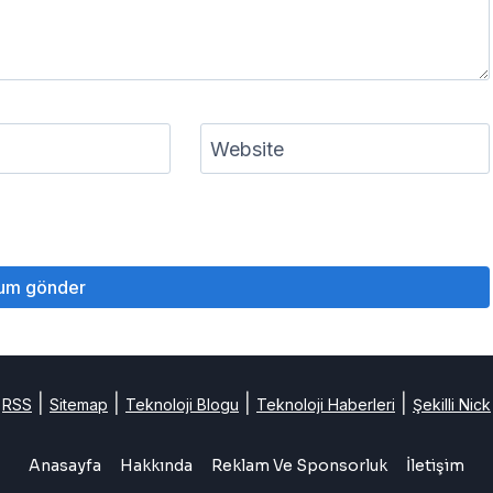
Website
|
|
|
|
RSS
Sitemap
Teknoloji Blogu
Teknoloji Haberleri
Şekilli Nick
Anasayfa
Hakkında
Reklam Ve Sponsorluk
İletişim