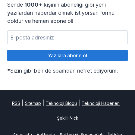
Sende
1000+
kişinin aboneliği gibi yeni
yazılardan haberdar olmak istiyorsan formu
doldur ve hemen abone ol!
*
Sizin gibi ben de spamdan nefret ediyorum.
|
|
|
|
RSS
Sitemap
Teknoloji Blogu
Teknoloji Haberleri
Şekilli Nick
Anasayfa
Hakkında
Reklam Ve Sponsorluk
İletişim