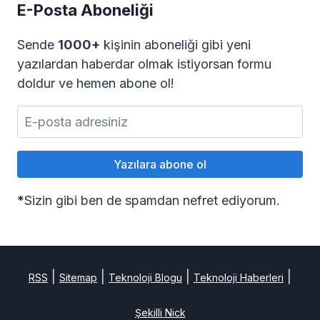
E-Posta Aboneliği
Sende
1000+
kişinin aboneliği gibi yeni
yazılardan haberdar olmak istiyorsan formu
doldur ve hemen abone ol!
*
Sizin gibi ben de spamdan nefret ediyorum.
|
|
|
|
RSS
Sitemap
Teknoloji Blogu
Teknoloji Haberleri
Şekilli Nick