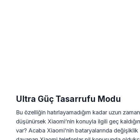
Ultra Güç Tasarrufu Modu
Bu özelliğin hatırlayamadığım kadar uzun zama
düşünürsek Xiaomi’nin konuyla ilgili geç kaldığı
var? Acaba Xiaomi’nin bataryalarında değişiklik
dayanan Xiaomi telefonlar pil konusunda oldukça b