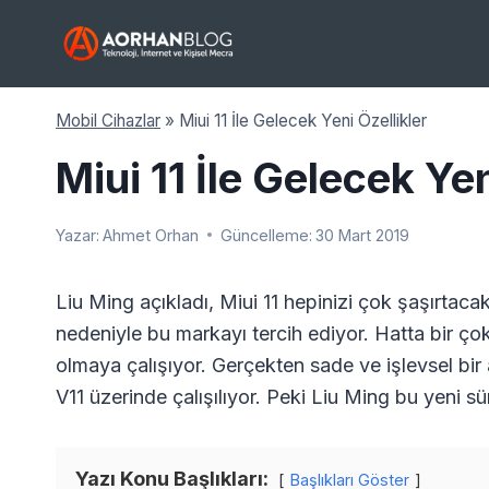
Skip
to
content
Mobil Cihazlar
»
Miui 11 İle Gelecek Yeni Özellikler
Miui 11 İle Gelecek Yen
Yazar:
Ahmet Orhan
Güncelleme:
30 Mart 2019
Liu Ming açıkladı, Miui 11 hepinizi çok şaşırtacak
nedeniyle bu markayı tercih ediyor. Hatta bir ço
olmaya çalışıyor. Gerçekten sade ve işlevsel bi
V11 üzerinde çalışılıyor. Peki Liu Ming bu yeni s
Yazı Konu Başlıkları:
Başlıkları Göster