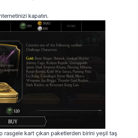
ternetinizi kapatın.
rasgele kart çıkan paketlerden birini yeşil taş