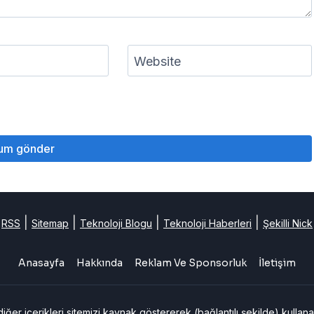
Website
|
|
|
|
RSS
Sitemap
Teknoloji Blogu
Teknoloji Haberleri
Şekilli Nick
Anasayfa
Hakkında
Reklam Ve Sponsorluk
İletişim
er içerikleri sitemizi kaynak göstererek (bağlantılı şekilde) kullanab