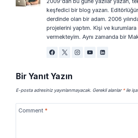
2009'dan bu güne yazılar yazan, tekn
keşfedici bir blog yazarı. Editörlüğü
derdinde olan bir adam. 2006 yılın
projelerini yaptım. Kişi ve kurumla
vermekteyim. Aynı zamanda bir Maki
Bir Yanıt Yazın
E-posta adresiniz yayınlanmayacak.
Gerekli alanlar
*
ile iş
Comment
*