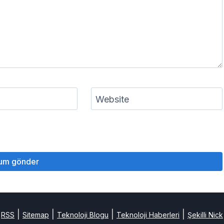
Website
|
|
|
|
RSS
Sitemap
Teknoloji Blogu
Teknoloji Haberleri
Şekilli Nick