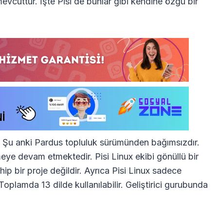
vcuttur. İşte Pisi de bunlar gibi kendine özgü bir
r. Şu anki Pardus topluluk sürümünden bağımsızdır.
meye devam etmektedir. Pisi Linux ekibi gönüllü bir
ip bir proje değildir. Ayrıca Pisi Linux sadece
oplamda 13 dilde kullanılabilir. Geliştirici gurubunda