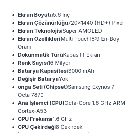
Ekran Boyutu
5.6 İnç
Ekran Çözünürlüğü
720×1440 (HD+) Pixel
Ekran Teknolojisi
Super AMOLED
Ekran Özellikleri
Multi Touch
18:9 En-Boy
Oranı
Dokunmatik Türü
Kapasitif Ekran
Renk Sayısı
16 Milyon
Batarya Kapasitesi
3000 mAh
Değişir Batarya
Yok
onga Seti (Chipset)
Samsung Exynos 7
Octa 7870
Ana İşlemci (CPU)
Octa-Core 1.6 GHz ARM
Cortex-A53
CPU Frekansı
1.6 GHz
CPU Çekirdeği
8 Çekirdek