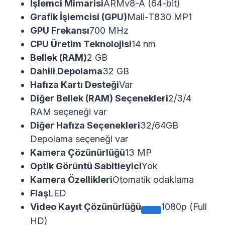
İşlemci Mimarisi
ARMv8-A (64-bit)
Grafik İşlemcisi (GPU)
Mali-T830 MP1
GPU Frekansı
700 MHz
CPU Üretim Teknolojisi
14 nm
Bellek (RAM)
2 GB
Dahili Depolama
32 GB
Hafıza Kartı Desteği
Var
Diğer Bellek (RAM) Seçenekleri
2/3/4
RAM seçeneği var
Diğer Hafıza Seçenekleri
32/64GB
Depolama seçeneği var
Kamera Çözünürlüğü
13 MP
Optik Görüntü Sabitleyici
Yok
Kamera Özellikleri
Otomatik odaklama
Flaş
LED
Video Kayıt Çözünürlüğü
1080p (Full
HD)