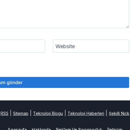
Website
|
|
|
|
RSS
Sitemap
Teknoloji Blogu
Teknoloji Haberleri
Şekilli Nick
Anasayfa
Hakkında
Reklam Ve Sponsorluk
İletişim