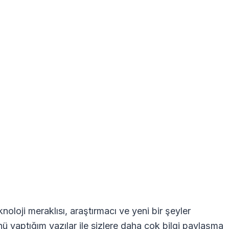
oloji meraklısı, araştırmacı ve yeni bir şeyler
nü yaptığım yazılar ile sizlere daha çok bilgi paylaşma