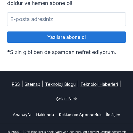
doldur ve hemen abone ol!
*
Sizin gibi ben de spamdan nefret ediyorum.
|
|
|
|
RSS
Sitemap
Teknoloji Blogu
Teknoloji Haberleri
Şekilli Nick
Anasayfa
Hakkında
Reklam Ve Sponsorluk
İletişim
© 2009 - 2026 Blog içerisindeki yazı ve diğer içerikleri sitemizi kaynak göstererek