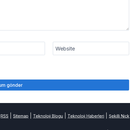
Website
|
|
|
|
RSS
Sitemap
Teknoloji Blogu
Teknoloji Haberleri
Şekilli Nick