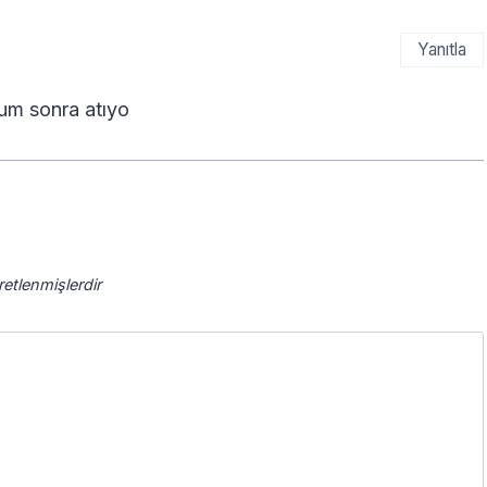
Yanıtla
um sonra atıyo
aretlenmişlerdir