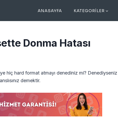
ANASAYFA
KATEGORILER
sette Donma Hatası
0’ye hiç hard format atmayı denediniz mi? Denediyseniz
nslısınız demektir.