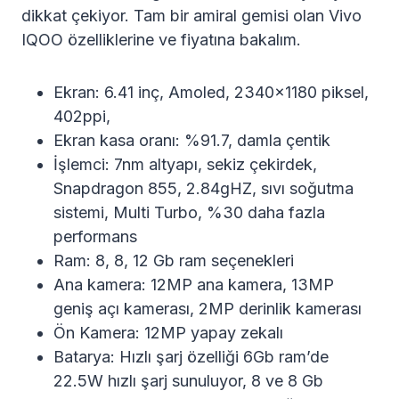
dikkat çekiyor. Tam bir amiral gemisi olan Vivo
IQOO özelliklerine ve fiyatına bakalım.
Ekran: 6.41 inç, Amoled, 2340×1180 piksel,
402ppi,
Ekran kasa oranı: %91.7, damla çentik
İşlemci: 7nm altyapı, sekiz çekirdek,
Snapdragon 855, 2.84gHZ, sıvı soğutma
sistemi, Multi Turbo, %30 daha fazla
performans
Ram: 8, 8, 12 Gb ram seçenekleri
Ana kamera: 12MP ana kamera, 13MP
geniş açı kamerası, 2MP derinlik kamerası
Ön Kamera: 12MP yapay zekalı
Batarya: Hızlı şarj özelliği 6Gb ram’de
22.5W hızlı şarj sunuluyor, 8 ve 8 Gb