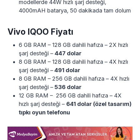
modellerde 44W hızlı şarj desteği,
4000mAH batarya, 50 dakikada tam dolum
Vivo IQOO Fiyatı
6 GB RAM – 128 GB dahili hafıza – 2X hızlı
şarj desteği –
447 dolar
8 GB RAM – 128 GB dahili hafıza – 4X hızlı
şarj desteği –
491 dolar
8 GB RAM – 256 GB dahili hafıza – 4X hızlı
şarj desteği –
536 dolar
12 GB RAM – 256 GB dahili hafıza – 4X
hızlı şarj desteği –
641 dolar (özel tasarım)
tıpkı oyun telefonu