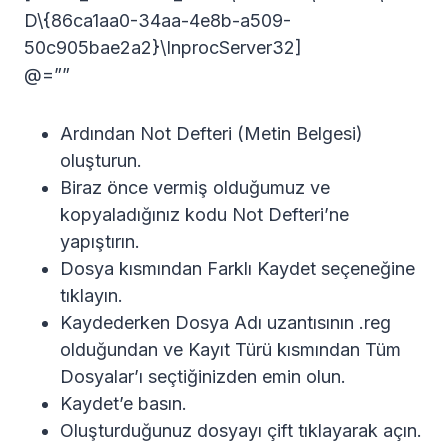
D\{86ca1aa0-34aa-4e8b-a509-
50c905bae2a2}\InprocServer32]
@=””
Ardından Not Defteri (Metin Belgesi)
oluşturun.
Biraz önce vermiş olduğumuz ve
kopyaladığınız kodu Not Defteri’ne
yapıştırın.
Dosya kısmından Farklı Kaydet seçeneğine
tıklayın.
Kaydederken Dosya Adı uzantısının .reg
olduğundan ve Kayıt Türü kısmından Tüm
Dosyalar’ı seçtiğinizden emin olun.
Kaydet’e basın.
Oluşturduğunuz dosyayı çift tıklayarak açın.