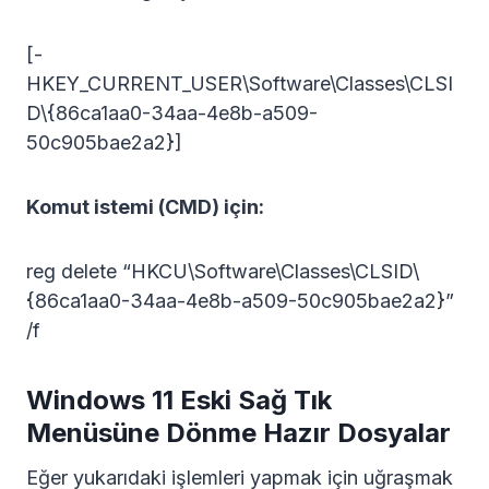
[-
HKEY_CURRENT_USER\Software\Classes\CLSI
D\{86ca1aa0-34aa-4e8b-a509-
50c905bae2a2}]
Komut istemi (CMD) için:
reg delete “HKCU\Software\Classes\CLSID\
{86ca1aa0-34aa-4e8b-a509-50c905bae2a2}”
/f
Windows 11 Eski Sağ Tık
Menüsüne Dönme Hazır Dosyalar
Eğer yukarıdaki işlemleri yapmak için uğraşmak