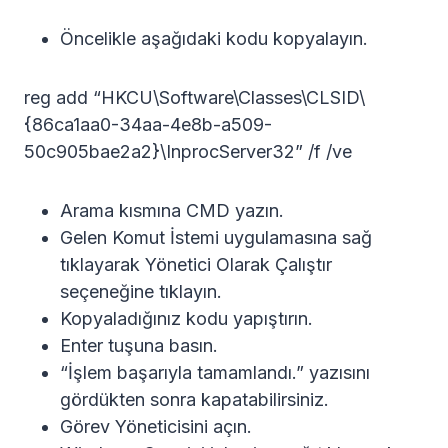
Öncelikle aşağıdaki kodu kopyalayın.
reg add “HKCU\Software\Classes\CLSID\
{86ca1aa0-34aa-4e8b-a509-
50c905bae2a2}\InprocServer32” /f /ve
Arama kısmına CMD yazın.
Gelen Komut İstemi uygulamasına sağ
tıklayarak Yönetici Olarak Çalıştır
seçeneğine tıklayın.
Kopyaladığınız kodu yapıştırın.
Enter tuşuna basın.
“İşlem başarıyla tamamlandı.” yazısını
gördükten sonra kapatabilirsiniz.
Görev Yöneticisini açın.