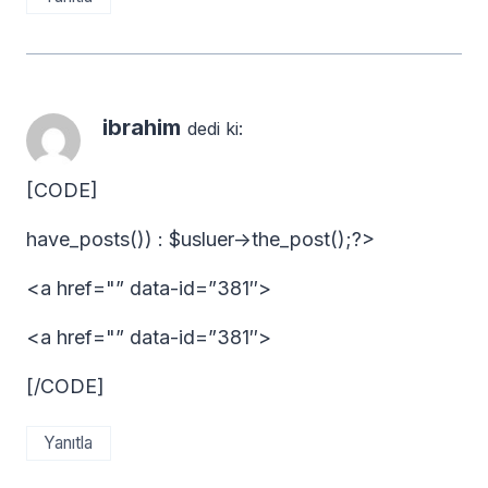
ibrahim
dedi ki:
[CODE]
have_posts()) : $usluer->the_post();?>
<a href="” data-id=”381″>
<a href="” data-id=”381″>
[/CODE]
Yanıtla