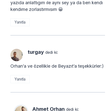
yazıda anlattıgım ıle aynı sey ya da ben kendı
kendıme zorlastırmısım 😀
Yanıtla
turgay
dedi ki:
Orhan’a ve özellikle de Beyazıt’a teşekkürler:)
Yanıtla
Ahmet Orhan
dedi ki: