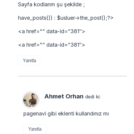
Sayfa kodlarım şu şekilde ;
have_posts()) : $usluer->the_post();?>
<a href="” data-id=”381″>
<a href="” data-id=”381″>
Yanıtla
Ahmet Orhan
dedi ki:
pagenavi gibi eklenti kullandınız mı
Yanıtla