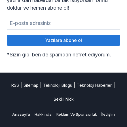
yazılardan haberdar olmak istiyorsan formu
doldur ve hemen abone ol!
*
Sizin gibi ben de spamdan nefret ediyorum.
|
|
|
|
RSS
Sitemap
Teknoloji Blogu
Teknoloji Haberleri
Şekilli Nick
Anasayfa
Hakkında
Reklam Ve Sponsorluk
İletişim