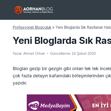
Skip
to
content
Profesyonel Blogculuk
»
Yeni Bloglarda Sık Rastlanan Hata
Yeni Bloglarda Sık Ra
Yazar:
Ahmet Orhan
Güncelleme:
24 Şubat 2020
Blogları gezip bir gezgin gibi onları tek tek in
çok fazla detayın kafamdaki birleşimlerinden çı
yazıdır.