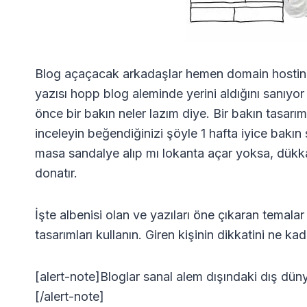
Blog açaçacak arkadaşlar hemen domain hosting
yazısı hopp blog aleminde yerini aldığını sanıy
önce bir bakın neler lazım diye. Bir bakın tasarım 
inceleyin beğendiğinizi şöyle 1 hafta iyice bakı
masa sandalye alıp mı lokanta açar yoksa, dükkan
donatır.
İşte albenisi olan ve yazıları öne çıkaran temal
tasarımları kullanın. Giren kişinin dikkatini ne 
[alert-note]Bloglar sanal alem dışındaki dış dünyad
[/alert-note]