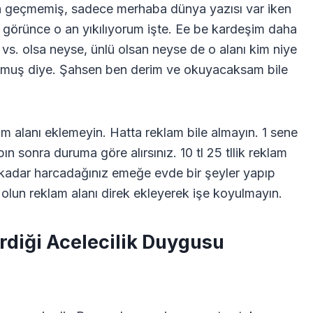
ün geçmemiş, sadece merhaba dünya yazısı var iken
rı görünce o an yıkılıyorum işte. Ee be kardeşim daha
 vs. olsa neyse, ünlü olsan neyse de o alanı kim niye
rulmuş diye. Şahsen ben derim ve okuyacaksam bile
 alanı eklemeyin. Hatta reklam bile almayın. 1 sene
pın sonra duruma göre alırsınız. 10 tl 25 tllik reklam
 kadar harcadağınız emeğe evde bir şeyler yapıp
z olun reklam alanı direk ekleyerek işe koyulmayın.
rdiği Acelecilik Duygusu