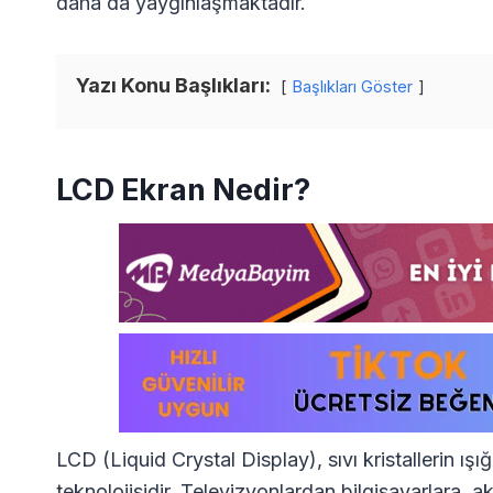
daha da yaygınlaşmaktadır.
Yazı Konu Başlıkları:
Başlıkları Göster
LCD Ekran Nedir?
LCD (Liquid Crystal Display), sıvı kristallerin ış
teknolojisidir. Televizyonlardan bilgisayarlara, a