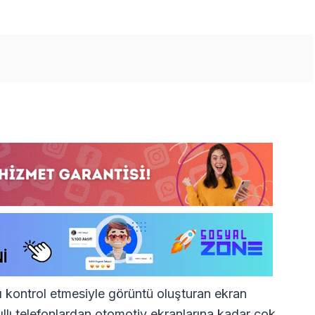
ığı kontrol etmesiyle görüntü oluşturan ekran
kıllı telefonlardan otomotiv ekranlarına kadar çok