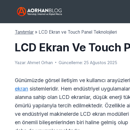
Skip
to
content
Tanıtımlar
»
LCD Ekran ve Touch Panel Teknolojileri
LCD Ekran Ve Touch Pa
Yazar:
Ahmet Orhan
Güncelleme:
25 Ağustos 2025
Günümüzde görsel iletişim ve kullanıcı arayüzleri 
ekran
sistemleridir. Hem endüstriyel uygulamala
alanına sahip olan LCD ekranlar, düşük enerji tüke
ömürlü yapılarıyla tercih edilmektedir. Özellikle a
ve endüstriyel makinelerde LCD ekran modülleri b
en önemli bileşenlerinden biri haline gelmiş olup 